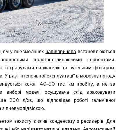
ціям у пневмолініях
напівпричепа
встановлюються
аповненими вологопоглинаючими сорбентами.
 із гранулами силікагелю та вугільним фільтром,
. У разі інтенсивної експлуатації в морозну погоду
ендується кожні 40–50 тис. км пробігу, а не за
и виборі моделі осушувача слід враховувати
ше 200 л/хв, що відповідає роботі гальмівної
 з пневмопідвіскою.
ентом захисту є злив конденсату з ресиверів. Для
ичні або напівавтоматичні клапани. Автоматичний