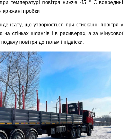
при температурі повітря нижче -15 ° C всередині
 крижані пробки.
нденсату, що утворюється при стисканні повітря у
є на стінках шлангів і в ресиверах, а за мінусової
одачу повітря до гальм і підвіски.