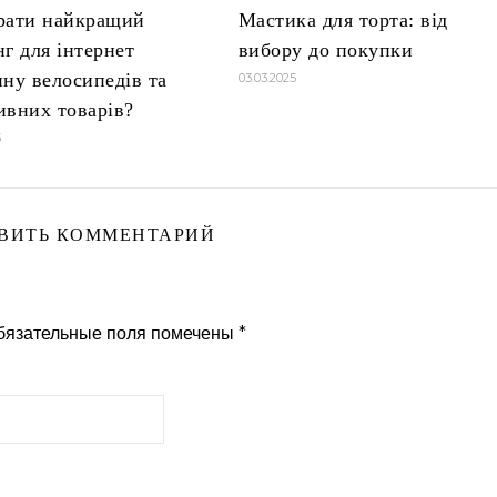
рати найкращий
Мастика для торта: від
нг для інтернет
вибору до покупки
ину велосипедів та
03.03.2025
ивних товарів?
5
ВИТЬ КОММЕНТАРИЙ
бязательные поля помечены
*