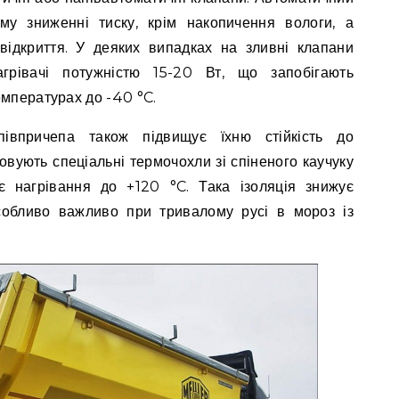
му зниженні тиску, крім накопичення вологи, а
відкриття. У деяких випадках на зливні клапани
агрівачі потужністю 15-20 Вт, що запобігають
емпературах до -40 °C.
апівпричепа також підвищує їхню стійкість до
овують спеціальні термочохли зі спіненого каучуку
 нагрівання до +120 °C. Така ізоляція знижує
обливо важливо при тривалому русі в мороз із