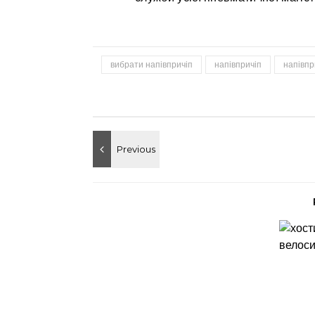
вибрати напівпричіп
напівпричіп
напівпр