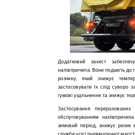
Додатковий захист забезпе
напівпричепа. Вони подають до п
розчину, який знижує темпе
застосовувати їх слід суворо з
гумові ущільнення та знижує тер
Застосування перерахованих 
обслуговуванням напівпричепа
зимовий період, знижує ризик 
служби усієї пневматичної магіст