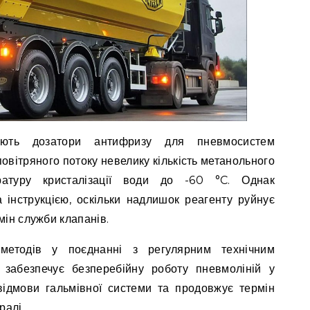
чують дозатори антифризу для пневмосистем
овітряного потоку невелику кількість метанольного
ратуру кристалізації води до -60 °C. Однак
а інструкцією, оскільки надлишок реагенту руйнує
мін служби клапанів.
методів у поєднанні з регулярним технічним
 забезпечує безперебійну роботу пневмоліній у
відмови гальмівної системи та продовжує термін
ралі.