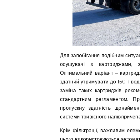
Для запобігання подібним ситуа
осушувачі з картриджами, з
Оптимальний варіант – картридж
здатний утримувати до 150 г води
заміна таких картриджів реком
стандартним регламентом. Пр
пропускну здатність щонаймен
системи тривісного напівпричепа
Крім фільтрації, важливим елем
цього використовуються автомат