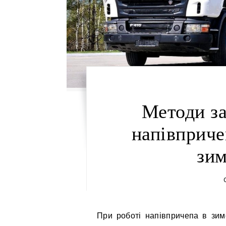
Методи за
напівприче
зим
При роботі напівпричепа в зимових умовах особливу увагу необхідно приділяти