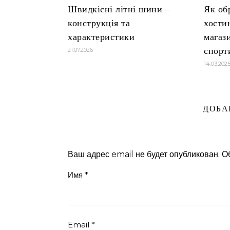
Швидкісні літні шини –
Як об
конструкція та
хости
характеристики
магаз
спорт
21.07.2026
14.03.202
ДОБА
Ваш адрес email не будет опубликован.
О
Имя
*
Email
*