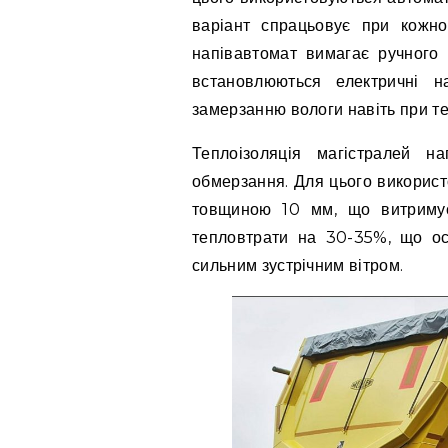
варіант спрацьовує при кожно
напівавтомат вимагає ручного 
встановлюються електричні н
замерзанню вологи навіть при т
Теплоізоляція магістралей н
обмерзання. Для цього використ
товщиною 10 мм, що витримує
тепловтрати на 30-35%, що ос
сильним зустрічним вітром.