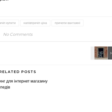
ичіп купити
напівпричіп ціна
причепи вантажні
No Comments
RELATED POSTS